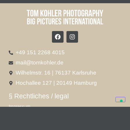
+49 151 2268 4015
mail@tomkohler.de
Wilhelmstr. 16 | 76137 Karlsruhe
Hochallee 127 | 20149 Hamburg
§ Rechtliches / legal
Impressum
Datenschutzerklärung